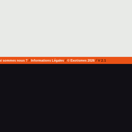
i sommes nous ?
/
Informations Légales
/
© Exotismes 2026
/ V 2.1