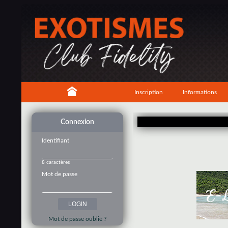
Inscription
Informations
Connexion
Identifiant
8 caractères
Mot de passe
Mot de passe oublié ?