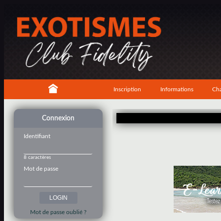
Inscription
Informations
Cha
Connexion
Identifiant
8 caractères
Mot de passe
Mot de passe oublié ?