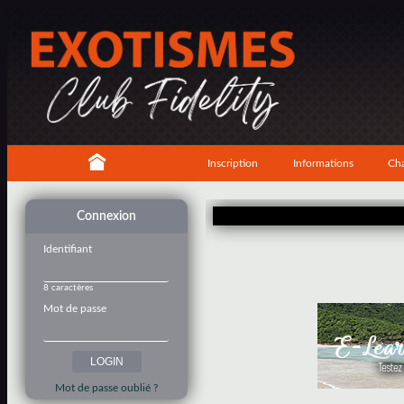
Inscription
Informations
Cha
Connexion
Identifiant
8 caractères
Mot de passe
Mot de passe oublié ?