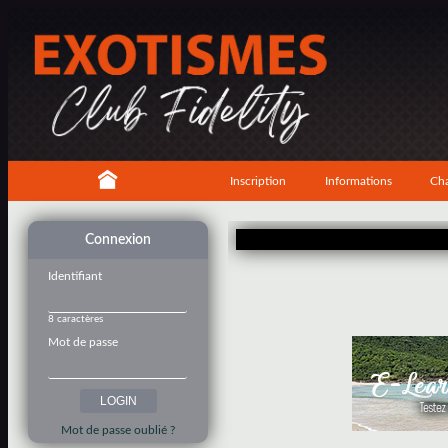
Inscription
Informations
Cha
Connexion
Identifiant
8 caractères
Mot de passe
Mot de passe oublié ?