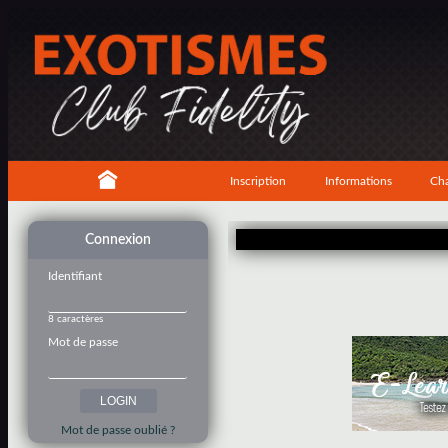
Inscription
Informations
Cha
Connexion
Identifiant
8 caractères
Mot de passe
Mot de passe oublié ?