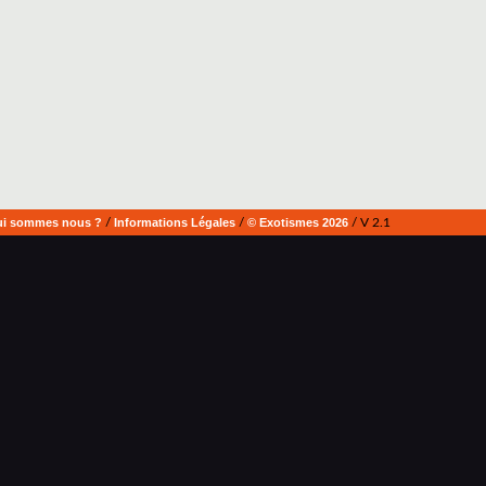
i sommes nous ?
/
Informations Légales
/
© Exotismes 2026
/ V 2.1