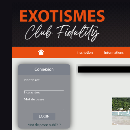
Inscription
Informations
Connexion
Identifiant
8 caractères
Mot de passe
Mot de passe oublié ?