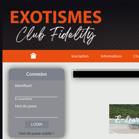
Inscription
Informations
Cha
Connexion
Identifiant
8 caractères
Mot de passe
Mot de passe oublié ?