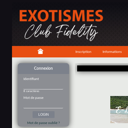
Inscription
Informations
Connexion
Identifiant
8 caractères
Mot de passe
Mot de passe oublié ?