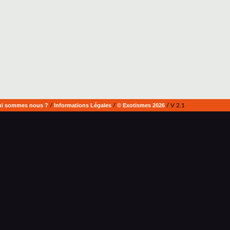
i sommes nous ?
/
Informations Légales
/
© Exotismes 2026
/ V 2.1