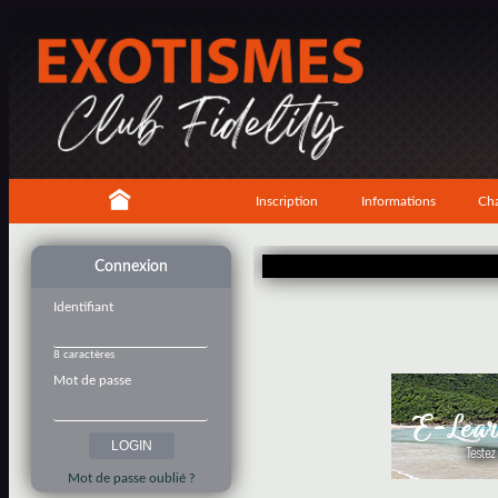
Inscription
Informations
Cha
Connexion
Identifiant
8 caractères
Mot de passe
Mot de passe oublié ?