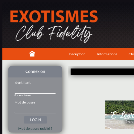
Inscription
Informations
Cha
Connexion
Identifiant
8 caractères
Mot de passe
Mot de passe oublié ?