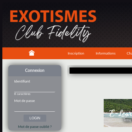
Inscription
Informations
Cha
Connexion
Identifiant
8 caractères
Mot de passe
Mot de passe oublié ?