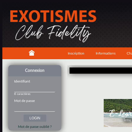
Inscription
Informations
Cha
Connexion
Identifiant
8 caractères
Mot de passe
Mot de passe oublié ?