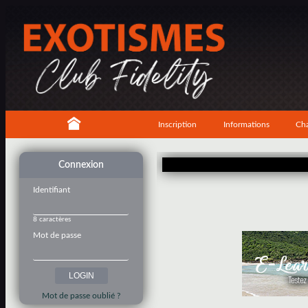
Inscription
Informations
Cha
Connexion
Identifiant
8 caractères
Mot de passe
Mot de passe oublié ?