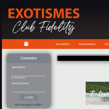
Inscription
Informations
Cha
Connexion
Identifiant
8 caractères
Mot de passe
Mot de passe oublié ?