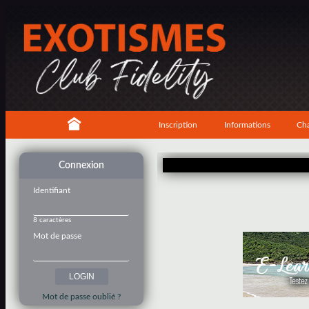
Inscription
Informations
Cha
Connexion
Identifiant
8 caractères
Mot de passe
Mot de passe oublié ?