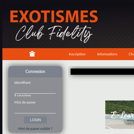
Inscription
Informations
Cha
Connexion
Identifiant
8 caractères
Mot de passe
Mot de passe oublié ?