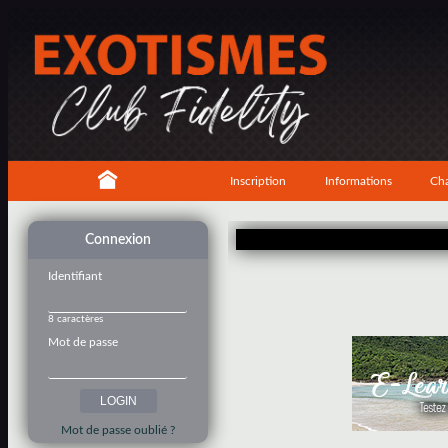
Inscription
Informations
Cha
Connexion
Identifiant
8 caractères
Mot de passe
Mot de passe oublié ?