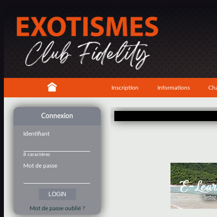
Inscription
Informations
Cha
Connexion
Identifiant
8 caractères
Mot de passe
Mot de passe oublié ?