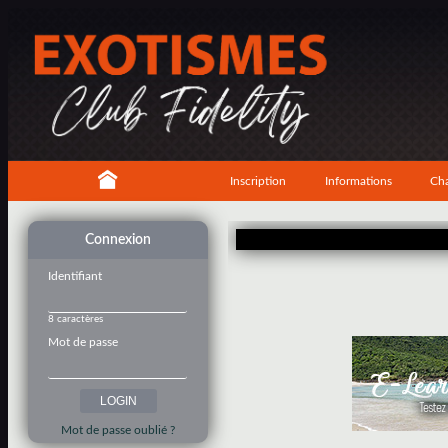
Inscription
Informations
Cha
Connexion
Identifiant
8 caractères
Mot de passe
Mot de passe oublié ?