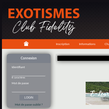
Inscription
Informations
Cha
Connexion
Identifiant
8 caractères
Mot de passe
Mot de passe oublié ?