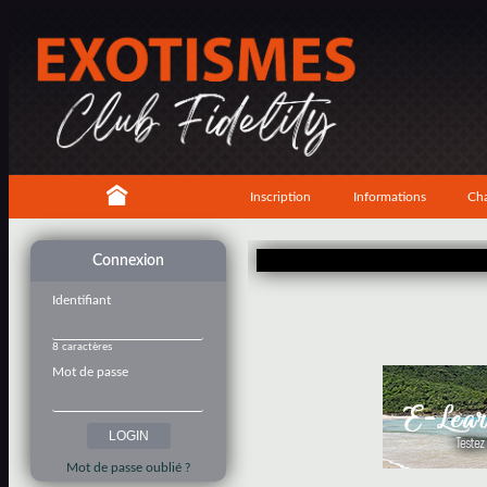
Inscription
Informations
Cha
Connexion
Identifiant
8 caractères
Mot de passe
Mot de passe oublié ?