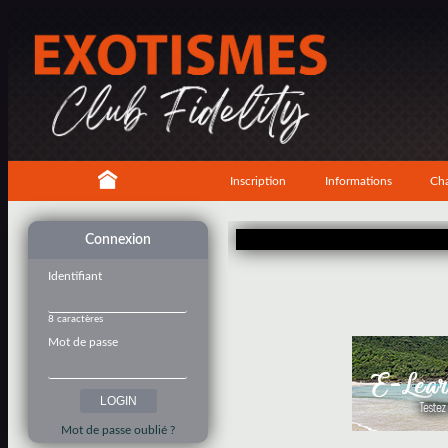
Inscription
Informations
Cha
Connexion
Identifiant
8 caractères
Mot de passe
Mot de passe oublié ?