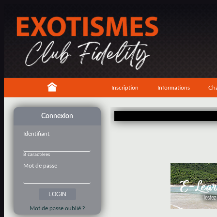
Inscription
Informations
Cha
Connexion
Identifiant
8 caractères
Mot de passe
Mot de passe oublié ?