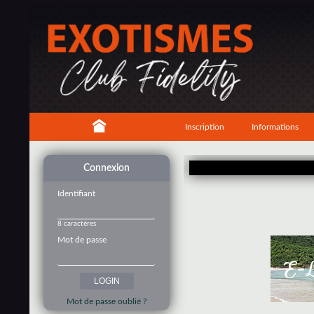
Inscription
Informations
Connexion
Identifiant
8 caractères
Mot de passe
Mot de passe oublié ?