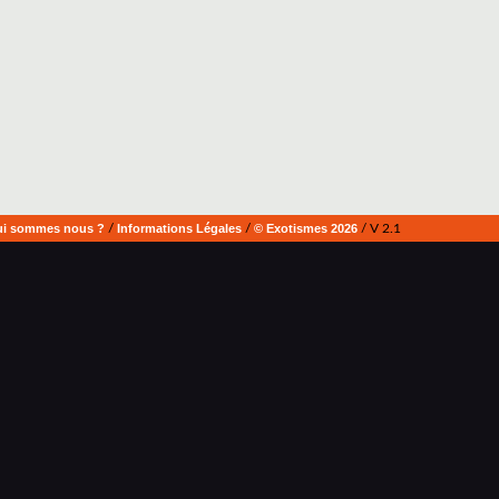
i sommes nous ?
/
Informations Légales
/
© Exotismes 2026
/ V 2.1