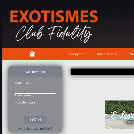
Inscription
Informations
Cha
Connexion
Identifiant
8 caractères
Mot de passe
Mot de passe oublié ?