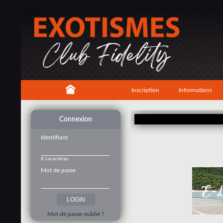
Inscription
Informations
Connexion
Identifiant
8 caractères
Mot de passe
Mot de passe oublié ?