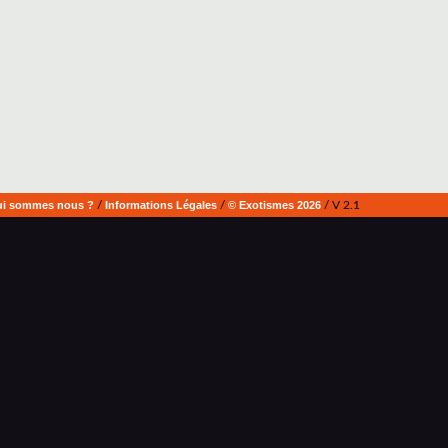
i sommes nous ?
/
Informations Légales
/
© Exotismes 2026
/ V 2.1