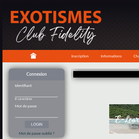
Inscription
Informations
Cha
Connexion
Identifiant
8 caractères
Mot de passe
Mot de passe oublié ?