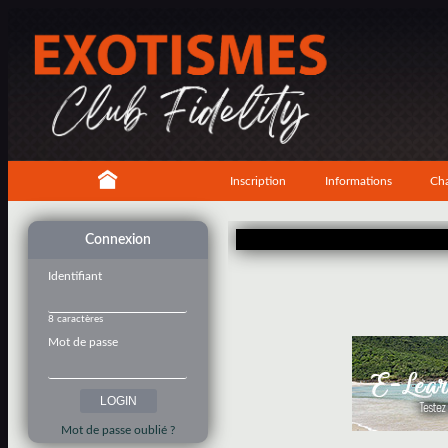
Inscription
Informations
Cha
Connexion
Identifiant
8 caractères
Mot de passe
Mot de passe oublié ?