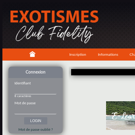
Inscription
Informations
Cha
Connexion
Identifiant
8 caractères
Mot de passe
Mot de passe oublié ?