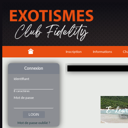
Inscription
Informations
Cha
Connexion
Identifiant
8 caractères
Mot de passe
Mot de passe oublié ?