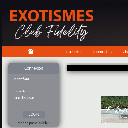
Inscription
Informations
Cha
Connexion
Identifiant
8 caractères
Mot de passe
Mot de passe oublié ?