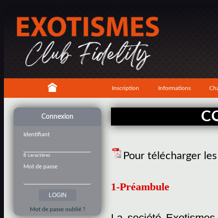
Inscription
Informations
Cha
C
Connexion
Identifiant
Pour télécharger le
8 caractères
Mot de passe
1-Préambule
Mot de passe oublié ?
La société Exotismes,