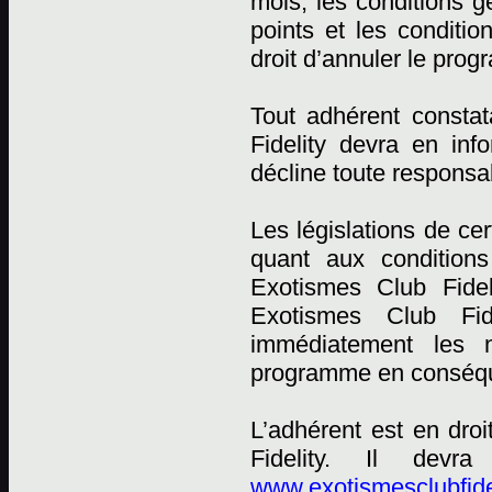
mois, les conditions
points et les conditi
droit d’annuler le pro
Tout adhérent constat
Fidelity devra en in
décline toute responsab
Les législations de ce
quant aux conditions
Exotismes Club Fidel
Exotismes Club Fid
immédiatement les n
programme en conséqu
L’adhérent est en dro
Fidelity. Il devr
www.exotismesclubfide