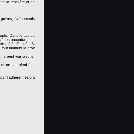
 de la croisière et de
, grèves, évènements
ompte. Dans le cas où
ecté les procédures de
nte a été effectuée. Si
 à tout moment le droit
 ne peut voir créditer
 et ne sauraient être
par l’adhérent seront