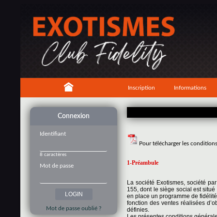
Inscription
Informations
Connexion
Identifiant
Pour télécharger les condition
8 caractères
1-Préambule
Mot de passe
La société Exotismes, société pa
155, dont le siège social est si
en place un programme de fidélité
fonction des ventes réalisées d’o
Mot de passe oublié ?
définies.
Les présentes conditions générales