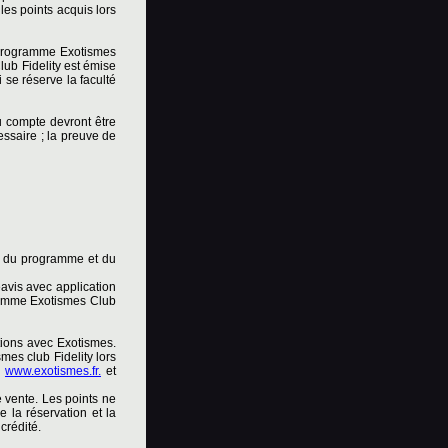
les points acquis lors
u programme Exotismes
lub Fidelity est émise
 se réserve la faculté
u compte devront être
cessaire ; la preuve de
s du programme et du
avis avec application
gramme Exotismes Club
tions avec Exotismes.
mes club Fidelity lors
s
www.exotismes.fr.
et
e vente. Les points ne
e la réservation et la
crédité.