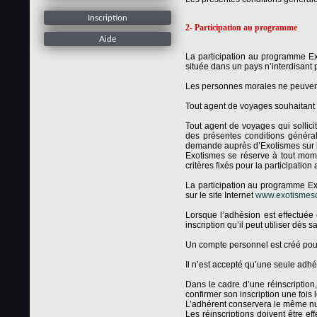
Inscription
2- Participation au programme
Aide
La participation au programme Ex
située dans un pays n’interdisant 
Les personnes morales ne peuven
Tout agent de voyages souhaitant
Tout agent de voyages qui sollici
des présentes conditions général
demande auprès d’Exotismes sur l
Exotismes se réserve à tout mom
critères fixés pour la participatio
La participation au programme Exo
sur le site Internet
www.exotismescl
Lorsque l’adhésion est effectuée
inscription qu’il peut utiliser dès 
Un compte personnel est créé po
Il n’est accepté qu’une seule adhé
Dans le cadre d’une réinscription, 
confirmer son inscription une fois l
L’adhérent conservera le même num
Les réinscriptions doivent être e