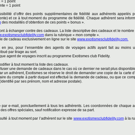
 = 1 point
nte = 1 point
ibilité d’offrir des points supplémentaires de fidélité aux adhérents appelés 
ente) et ce à tout moment du programme de fidélité. Chaque adhérent sera inform
m
des modalités d’obtention de ces points « bonus ».
sont à échanger contre des cadeaux. La liste descriptive des cadeaux et le nombre
.exotismesclubfidelity.com
dans la rubrique « mon compte ».
e de cadeau exclusivement en ligne sur le site
www.exotismesclubfidelity.com.
 en jeu, pour l’ensemble des agents de voyages actifs ayant fait au moins 
ibué par tirage au sort.
aque agent de voyages inscrit au programme Exotismes club Fidelity.
odifier à tout moment la liste des cadeaux.
efuser une demande de cadeaux dans le cas où ce dernier ne serait plus disponible
un adhérent, Exotismes se réserve le droit de demander une copie de la carte d’i
 titulaire du compte à partir duquel est effectué la demande de cadeau, ou que ce co
identifié par ses prénom, nom et adresse postale).
 par e-mail, ponctuellement à tous les adhérents. Les coordonnées de chaque ad
 des offres spéciales, sauf notification expresse de sa part.
ulté à tout moment par l’adhérent sur le site
www.exotismesclubfidelity.com
à la r