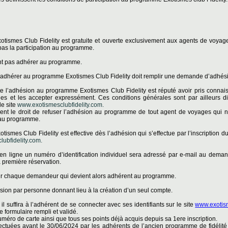
otismes Club Fidelity est gratuite et ouverte exclusivement aux agents de voyag
pas la participation au programme.
t pas adhérer au programme.
 adhérer au programme Exotismes Club Fidelity doit remplir une demande d’adhés
te l’adhésion au programme Exotismes Club Fidelity est réputé avoir pris connaiss
es et les accepter expressément. Ces conditions générales sont par ailleurs d
e site
www.exotismesclubfidelity.com.
ent le droit de refuser l’adhésion au programme de tout agent de voyages qui n
n au programme.
tismes Club Fidelity est effective dès l’adhésion qui s’effectue par l’inscription
ubfidelity.com.
 en ligne un numéro d’identification individuel sera adressé par e-mail au dema
sa première réservation.
ur chaque demandeur qui devient alors adhérent au programme.
sion par personne donnant lieu à la création d’un seul compte.
il suffira à l’adhérent de se connecter avec ses identifiants sur le site
www.exotism
e formulaire rempli et validé.
éro de carte ainsi que tous ses points déjà acquis depuis sa 1ere inscription.
ffectuées avant le 30/06/2024 par les adhérents de l’ancien programme de fidélité