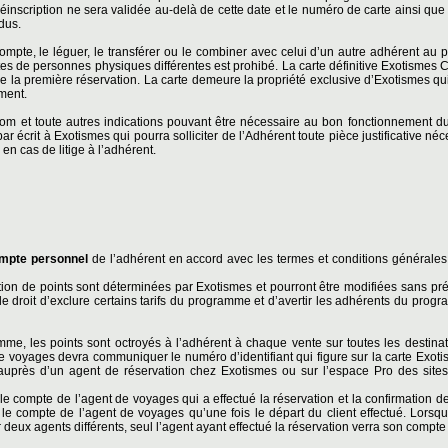
éinscription ne sera validée au-delà de cette date et le numéro de carte ainsi que 
dus.
ompte, le léguer, le transférer ou le combiner avec celui d’un autre adhérent a
es de personnes physiques différentes est prohibé. La carte définitive Exotismes C
de la première réservation. La carte demeure la propriété exclusive d’Exotismes qui
oment.
m et toute autres indications pouvant être nécessaire au bon fonctionnement d
par écrit à Exotismes qui pourra solliciter de l’Adhérent toute pièce justificative né
en cas de litige à l’adhérent.
mpte personnel
de l’adhérent en accord avec les termes et conditions générale
ion de points sont déterminées par Exotismes et pourront être modifiées sans pré
e droit d’exclure certains tarifs du programme et d’avertir les adhérents du pro
amme, les points sont octroyés à l’adhérent à chaque vente sur toutes les destina
e voyages devra communiquer le numéro d’identifiant qui figure sur la carte Exotis
uprès d’un agent de réservation chez Exotismes ou sur l’espace Pro des site
le compte de l’agent de voyages qui a effectué la réservation et la confirmation d
r le compte de l’agent de voyages qu’une fois le départ du client effectué. Lorsqu
 deux agents différents, seul l’agent ayant effectué la réservation verra son compte 