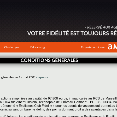
Challenges
E-Learning
En partenariat avec
CONDITIONS GÉNÉRALES
s générales au format PDF,
cliquez ici.
r actions simplifiées au capital de 97.808 euros, immatriculée au RCS de Marseil
tué au 164 rue Albert Einstein, Technopole de Château-Gombert – BP 136 -13384 Ma
 dénommé « Exotismes Club Fidelity » pour les agents de voyages qui permet au tit
btenir, suivant un barème défini, des points donnant droit à des avantages dans l
 définissent les conditions de participation au programme Exotismes club Fidelity.