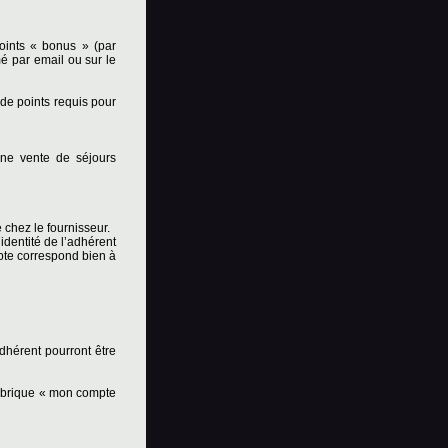
points « bonus » (par
é par email ou sur le
 de points requis pour
une vente de séjours
 chez le fournisseur.
dentité de l’adhérent
mpte correspond bien à
hérent pourront être
ubrique « mon compte