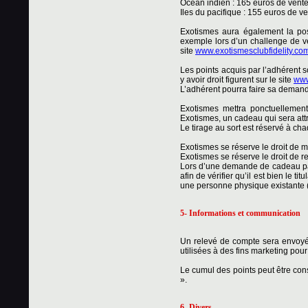
Océan indien : 165 euros de vente
Iles du pacifique : 155 euros de ve
Exotismes aura également la poss
exemple lors d’un challenge de v
site
www.exotismesclubfidelity.co
Les points acquis par l’adhérent 
y avoir droit figurent sur le site
www
L’adhérent pourra faire sa demand
Exotismes mettra ponctuellement
Exotismes, un cadeau qui sera attr
Le tirage au sort est réservé à ch
Exotismes se réserve le droit de m
Exotismes se réserve le droit de r
Lors d’une demande de cadeau par 
afin de vérifier qu’il est bien le
une personne physique existante (
5- Informations et communication
Un relevé de compte sera envoyé
utilisées à des fins marketing pour
Le cumul des points peut être cons
».
6- Divers