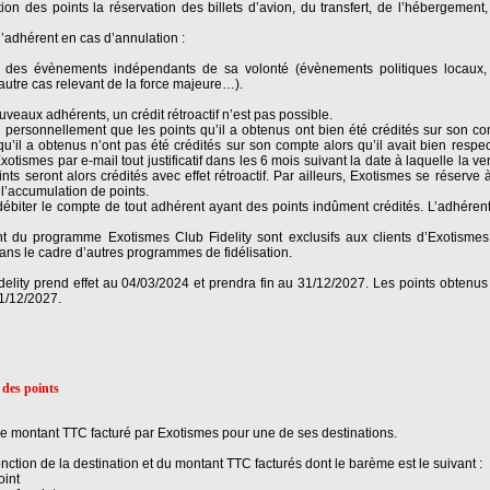
ion des points la réservation des billets d’avion, du transfert, de l’hébergement,
l’adhérent en cas d’annulation :
nt des évènements indépendants de sa volonté (évènements politiques locaux
autre cas relevant de la force majeure…).
uveaux adhérents, un crédit rétroactif n’est pas possible.
personnellement que les points qu’il a obtenus ont bien été crédités sur son c
 qu’il a obtenus n’ont pas été crédités sur son compte alors qu’il avait bien resp
otismes par e-mail tout justificatif dans les 6 mois suivant la date à laquelle la ve
oints seront alors crédités avec effet rétroactif. Par ailleurs, Exotismes se réserve
t l’accumulation de points.
débiter le compte de tout adhérent ayant des points indûment crédités. L’adhérent
t du programme Exotismes Club Fidelity sont exclusifs aux clients d’Exotismes
ns le cadre d’autres programmes de fidélisation.
lity prend effet au 04/03/2024 et prendra fin au 31/12/2027. Les points obtenus 
1/12/2027.
 des points
 le montant TTC facturé par Exotismes pour une de ses destinations.
 fonction de la destination et du montant TTC facturés dont le barème est le suivant :
oint