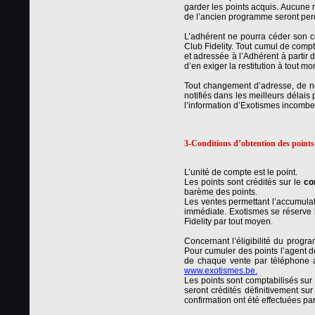
garder les points acquis. Aucune r
de l’ancien programme seront per
L’adhérent ne pourra céder son c
Club Fidelity. Tout cumul de compt
et adressée à l’Adhérent à partir 
d’en exiger la restitution à tout m
Tout changement d’adresse, de no
notifiés dans les meilleurs délais 
l’information d’Exotismes incombe 
3-Conditions d’obtention des points
L’unité de compte est le point.
Les points sont crédités sur le
co
barème des points.
Les ventes permettant l’accumulat
immédiate. Exotismes se réserve l
Fidelity par tout moyen.
Concernant l’éligibilité du progr
Pour cumuler des points l’agent d
de chaque vente par téléphone a
www.exotismes.be.
Les points sont comptabilisés sur 
seront crédités définitivement su
confirmation ont été effectuées par