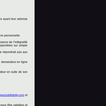
es ayant leur adresse
ion personnelle.
ance de l’intégralité
isponibles sur simple
e répondrait pas aux
 du demandeur en ligne
ndeur en suite de son
esclubfidelity.com
et
 pour être validées et