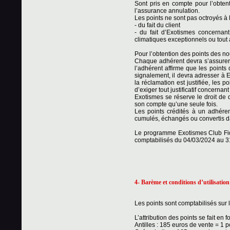
Sont pris en compte pour l’obtent
l’assurance annulation.
Les points ne sont pas octroyés à 
- du fait du client
- du fait d’Exotismes concerna
climatiques exceptionnels ou tout 
Pour l’obtention des points des no
Chaque adhérent devra s’assurer 
l’adhérent affirme que les points
signalement, il devra adresser à Ex
la réclamation est justifiée, les p
d’exiger tout justificatif concernan
Exotismes se réserve le droit de 
son compte qu’une seule fois.
Les points crédités à un adhéren
cumulés, échangés ou convertis da
Le programme Exotismes Club Fide
comptabilisés du 04/03/2024 au 3
4- Barème et conditions d’utilisation
Les points sont comptabilisés sur
L’attribution des points se fait en
Antilles : 185 euros de vente = 1 p