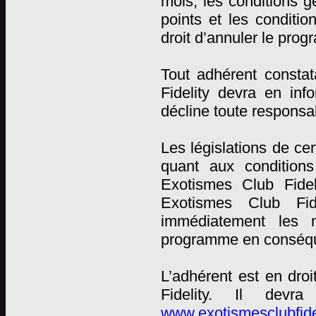
mois, les conditions
points et les conditi
droit d’annuler le pro
Tout adhérent constat
Fidelity devra en in
décline toute responsab
Les législations de ce
quant aux conditions
Exotismes Club Fidel
Exotismes Club Fid
immédiatement les n
programme en conséqu
L’adhérent est en dro
Fidelity. Il devr
www.exotismesclubfide