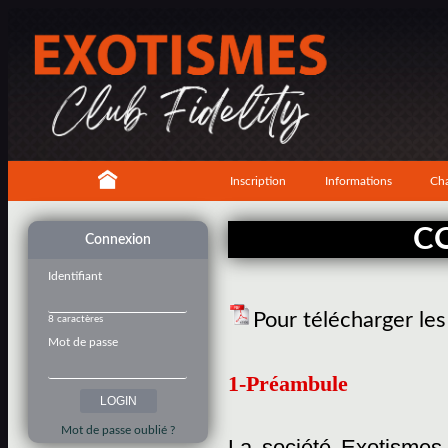
Inscription
Informations
Cha
C
Connexion
Identifiant
Pour télécharger le
8 caractères
Mot de passe
1-Préambule
Mot de passe oublié ?
La société Exotismes,