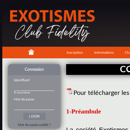
Inscription
Informations
Cha
C
Connexion
Identifiant
Pour télécharger le
8 caractères
Mot de passe
1-Préambule
Mot de passe oublié ?
La société Exotismes,