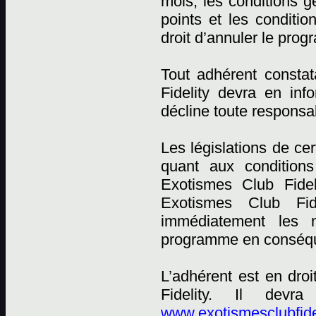
mois, les conditions
points et les conditi
droit d’annuler le pro
Tout adhérent constat
Fidelity devra en in
décline toute responsab
Les législations de ce
quant aux conditions
Exotismes Club Fidel
Exotismes Club Fid
immédiatement les n
programme en conséqu
L’adhérent est en dro
Fidelity. Il devr
www.exotismesclubfide