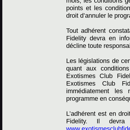
mois, les conditions
points et les conditi
droit d’annuler le pro
Tout adhérent constat
Fidelity devra en in
décline toute responsab
Les législations de ce
quant aux conditions
Exotismes Club Fidel
Exotismes Club Fid
immédiatement les n
programme en conséqu
L’adhérent est en dro
Fidelity. Il devr
www.exotismesclubfide