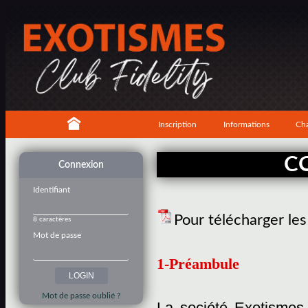
Inscription
Informations
Cha
C
Connexion
Identifiant
Pour télécharger le
8 caractères
Mot de passe
1-Préambule
Mot de passe oublié ?
La société Exotismes,