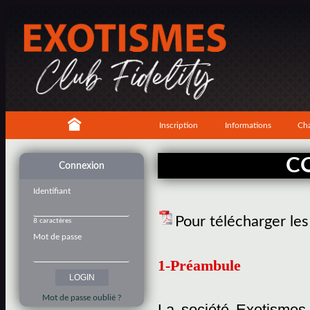
Inscription
Informations
Cha
C
Connexion
Identifiant
Pour télécharger le
8 caractères
Mot de passe
1-Préambule
Mot de passe oublié ?
La société Exotismes,