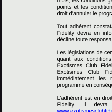
mois, les conditions
points et les conditi
droit d’annuler le pro
Tout adhérent constat
Fidelity devra en in
décline toute responsab
Les législations de ce
quant aux conditions
Exotismes Club Fidel
Exotismes Club Fid
immédiatement les n
programme en conséqu
L’adhérent est en dro
Fidelity. Il devr
www.exotismesclubfide