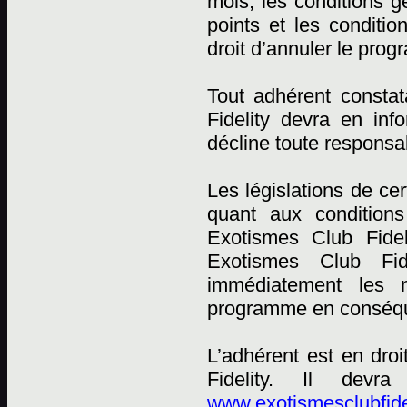
mois, les conditions
points et les conditi
droit d’annuler le pro
Tout adhérent constat
Fidelity devra en in
décline toute responsab
Les législations de ce
quant aux conditions
Exotismes Club Fidel
Exotismes Club Fid
immédiatement les n
programme en conséqu
L’adhérent est en dro
Fidelity. Il devr
www.exotismesclubfide