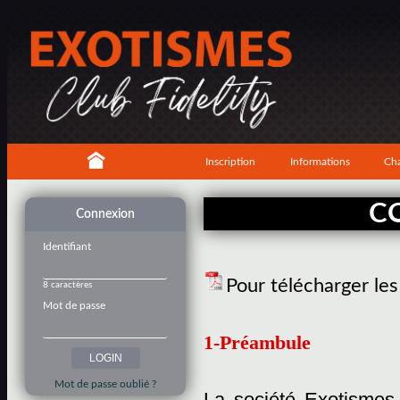
Inscription
Informations
Cha
C
Connexion
Identifiant
Pour télécharger le
8 caractères
Mot de passe
1-Préambule
Mot de passe oublié ?
La société Exotismes,