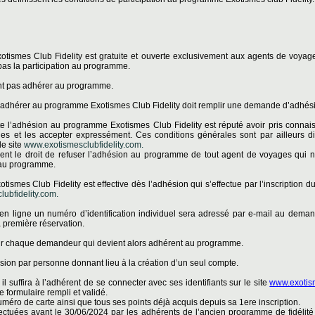
otismes Club Fidelity est gratuite et ouverte exclusivement aux agents de voyag
pas la participation au programme.
t pas adhérer au programme.
 adhérer au programme Exotismes Club Fidelity doit remplir une demande d’adhés
te l’adhésion au programme Exotismes Club Fidelity est réputé avoir pris connaiss
es et les accepter expressément. Ces conditions générales sont par ailleurs d
e site
www.exotismesclubfidelity.com.
ent le droit de refuser l’adhésion au programme de tout agent de voyages qui n
n au programme.
tismes Club Fidelity est effective dès l’adhésion qui s’effectue par l’inscription
ubfidelity.com.
 en ligne un numéro d’identification individuel sera adressé par e-mail au dema
sa première réservation.
ur chaque demandeur qui devient alors adhérent au programme.
sion par personne donnant lieu à la création d’un seul compte.
il suffira à l’adhérent de se connecter avec ses identifiants sur le site
www.exotism
e formulaire rempli et validé.
éro de carte ainsi que tous ses points déjà acquis depuis sa 1ere inscription.
ffectuées avant le 30/06/2024 par les adhérents de l’ancien programme de fidélité