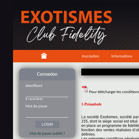
Inscription
Informations
Connexion
Identifiant
Pour télécharger les condition
8 caractères
1-Préambule
Mot de passe
La société Exotismes, société pa
155, dont le siège social est si
en place un programme de fidélité
fonction des ventes réalisées d’o
Mot de passe oublié ?
définies.
Les présentes conditions générales