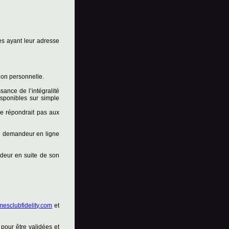
es ayant leur adresse
ion personnelle.
ance de l’intégralité
isponibles sur simple
e répondrait pas aux
 du demandeur en ligne
ndeur en suite de son
esclubfidelity.com
et
 pour être validées et