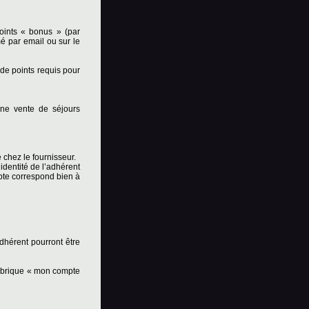
points « bonus » (par
é par email ou sur le
 de points requis pour
une vente de séjours
 chez le fournisseur.
dentité de l’adhérent
mpte correspond bien à
hérent pourront être
ubrique « mon compte