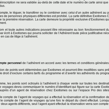
éinscription ne sera validée au-delà de cette date et le numéro de carte ainsi que 
dus.
ompte, le léguer, le transférer ou le combiner avec celui d’un autre adhérent a
es de personnes physiques différentes est prohibé. La carte définitive Exotismes C
de la première réservation. La carte demeure la propriété exclusive d’Exotismes qui
oment.
m et toute autres indications pouvant être nécessaire au bon fonctionnement d
par écrit à Exotismes qui pourra solliciter de l’Adhérent toute pièce justificative né
en cas de litige à l’adhérent.
mpte personnel
de l’adhérent en accord avec les termes et conditions générale
ion de points sont déterminées par Exotismes et pourront être modifiées sans pré
e droit d’exclure certains tarifs du programme et d’avertir les adhérents du pro
amme, les points sont octroyés à l’adhérent à chaque vente sur toutes les destina
e voyages devra communiquer le numéro d’identifiant qui figure sur la carte Exotis
uprès d’un agent de réservation chez Exotismes ou sur l’espace Pro des site
le compte de l’agent de voyages qui a effectué la réservation et la confirmation d
r le compte de l’agent de voyages qu’une fois le départ du client effectué. Lorsqu
 deux agents différents, seul l’agent ayant effectué la réservation verra son compte 