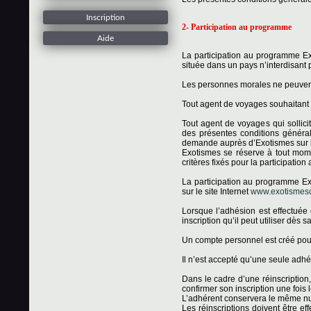
Inscription
2- Participation au programme
Aide
La participation au programme Ex
située dans un pays n’interdisant 
Les personnes morales ne peuven
Tout agent de voyages souhaitant
Tout agent de voyages qui sollici
des présentes conditions général
demande auprès d’Exotismes sur l
Exotismes se réserve à tout mom
critères fixés pour la participatio
La participation au programme Exo
sur le site Internet
www.exotismescl
Lorsque l’adhésion est effectuée
inscription qu’il peut utiliser dès 
Un compte personnel est créé po
Il n’est accepté qu’une seule adhé
Dans le cadre d’une réinscription, 
confirmer son inscription une fois l
L’adhérent conservera le même num
Les réinscriptions doivent être e