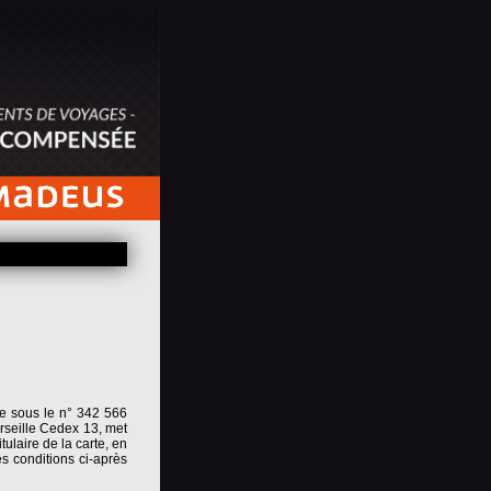
le sous le n° 342 566
rseille Cedex 13, met
ulaire de la carte, en
es conditions ci-après