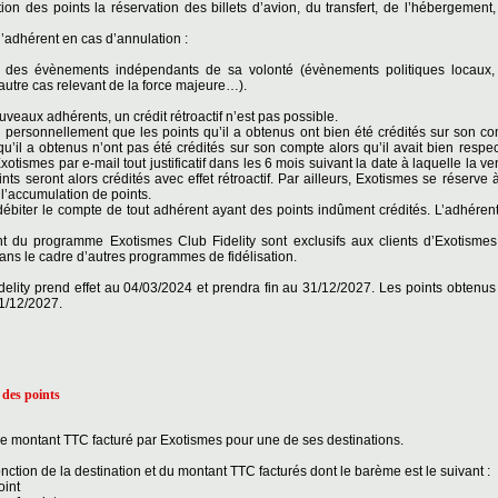
ion des points la réservation des billets d’avion, du transfert, de l’hébergement,
l’adhérent en cas d’annulation :
nt des évènements indépendants de sa volonté (évènements politiques locaux
autre cas relevant de la force majeure…).
uveaux adhérents, un crédit rétroactif n’est pas possible.
personnellement que les points qu’il a obtenus ont bien été crédités sur son c
 qu’il a obtenus n’ont pas été crédités sur son compte alors qu’il avait bien resp
otismes par e-mail tout justificatif dans les 6 mois suivant la date à laquelle la ve
oints seront alors crédités avec effet rétroactif. Par ailleurs, Exotismes se réserve
t l’accumulation de points.
débiter le compte de tout adhérent ayant des points indûment crédités. L’adhérent
t du programme Exotismes Club Fidelity sont exclusifs aux clients d’Exotismes
ns le cadre d’autres programmes de fidélisation.
lity prend effet au 04/03/2024 et prendra fin au 31/12/2027. Les points obtenus 
1/12/2027.
 des points
 le montant TTC facturé par Exotismes pour une de ses destinations.
 fonction de la destination et du montant TTC facturés dont le barème est le suivant :
oint