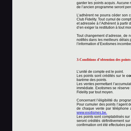
garder les points acquis. Aucune r
de l’ancien programme seront per
L’adhérent ne pourra céder son c
Club Fidelity. Tout cumul de compt
et adressée à l’Adhérent à partir 
d’en exiger la restitution à tout m
Tout changement d’adresse, de no
notifiés dans les meilleurs délais 
l’information d’Exotismes incombe 
3-Conditions d’obtention des points
L’unité de compte est le point.
Les points sont crédités sur le
co
barème des points.
Les ventes permettant l’accumulat
immédiate. Exotismes se réserve l
Fidelity par tout moyen.
Concernant l’éligibilité du progr
Pour cumuler des points l’agent d
de chaque vente par téléphone a
www.exotismes.be.
Les points sont comptabilisés sur 
seront crédités définitivement su
confirmation ont été effectuées par