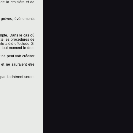
 de la croisière et de
, grèves, évènements
ompte. Dans le cas où
ecté les procédures de
nte a été effectuée. Si
 à tout moment le droit
 ne peut voir créditer
 et ne sauraient être
par l’adhérent seront