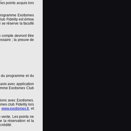
les points acquis lors
u programme Exotismes
lub Fidelity est émise
 se réserve la faculté
u compte devront être
cessaire ; la preuve de
s du programme et du
avis avec application
gramme Exotismes Club
tions avec Exotismes.
mes club Fidelity lors
s
www.exotismes.fr.
et
e vente. Les points ne
e la réservation et la
crédité.