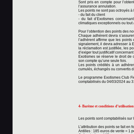
Sont pris en compte pour l’obtent
l’assurance annulation.
Les points ne sont pas octroyés à 
- du fait du client
- du fait d’Exotismes concerna
climatiques exceptionnels ou tout 
Pour l’obtention des points des no
Chaque adhérent devra s’assurer 
l’adhérent affirme que les points
signalement, il devra adresser à Ex
la réclamation est justifiée, les p
d’exiger tout justificatif concernan
Exotismes se réserve le droit de 
son compte qu’une seule fois.
Les points crédités à un adhéren
cumulés, échangés ou convertis da
Le programme Exotismes Club Fide
comptabilisés du 04/03/2024 au 3
4- Barème et conditions d’utilisation
Les points sont comptabilisés sur
L’attribution des points se fait en
Antilles : 185 euros de vente = 1 p