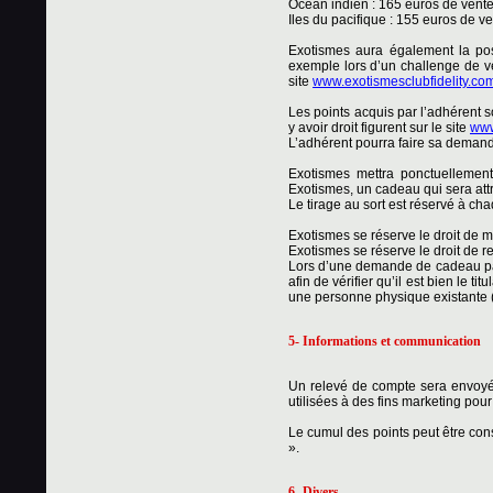
Océan indien : 165 euros de vente
Iles du pacifique : 155 euros de ve
Exotismes aura également la poss
exemple lors d’un challenge de v
site
www.exotismesclubfidelity.co
Les points acquis par l’adhérent 
y avoir droit figurent sur le site
www
L’adhérent pourra faire sa demand
Exotismes mettra ponctuellement
Exotismes, un cadeau qui sera attr
Le tirage au sort est réservé à ch
Exotismes se réserve le droit de m
Exotismes se réserve le droit de r
Lors d’une demande de cadeau par 
afin de vérifier qu’il est bien le
une personne physique existante (
5- Informations et communication
Un relevé de compte sera envoyé
utilisées à des fins marketing pour
Le cumul des points peut être cons
».
6- Divers