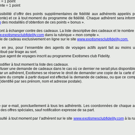
 = 1 point
nte = 1 point
ibilité d’offrir des points supplémentaires de fidélité aux adhérents appelés 
ente) et ce à tout moment du programme de fidélité. Chaque adhérent sera inform
m
des modalités d’obtention de ces points « bonus ».
sont à échanger contre des cadeaux. La liste descriptive des cadeaux et le nombre
.exotismesclubfidelity.com
dans la rubrique « mon compte ».
e de cadeau exclusivement en ligne sur le site
www.exotismesclubfidelity.com.
 en jeu, pour l’ensemble des agents de voyages actifs ayant fait au moins 
ibué par tirage au sort.
aque agent de voyages inscrit au programme Exotismes club Fidelity.
odifier à tout moment la liste des cadeaux.
efuser une demande de cadeaux dans le cas où ce dernier ne serait plus disponible
un adhérent, Exotismes se réserve le droit de demander une copie de la carte d’i
 titulaire du compte à partir duquel est effectué la demande de cadeau, ou que ce co
identifié par ses prénom, nom et adresse postale).
 par e-mail, ponctuellement à tous les adhérents. Les coordonnées de chaque ad
 des offres spéciales, sauf notification expresse de sa part.
ulté à tout moment par l’adhérent sur le site
www.exotismesclubfidelity.com
à la r