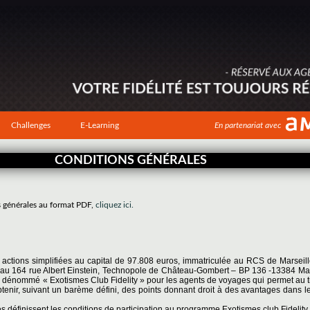
Challenges
E-Learning
En partenariat avec
CONDITIONS GÉNÉRALES
s générales au format PDF,
cliquez ici.
r actions simplifiées au capital de 97.808 euros, immatriculée au RCS de Marseil
tué au 164 rue Albert Einstein, Technopole de Château-Gombert – BP 136 -13384 Ma
 dénommé « Exotismes Club Fidelity » pour les agents de voyages qui permet au tit
btenir, suivant un barème défini, des points donnant droit à des avantages dans l
 définissent les conditions de participation au programme Exotismes club Fidelity.