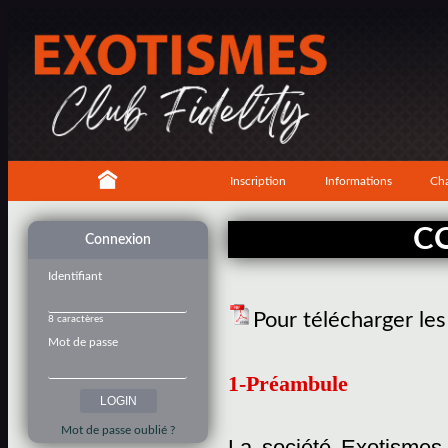
Inscription
Informations
Cha
C
Connexion
Identifiant
Pour télécharger le
8 caractères
Mot de passe
1-Préambule
Mot de passe oublié ?
La société Exotismes,