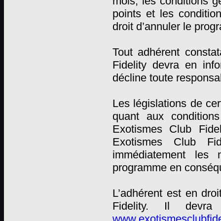
mois, les conditions
points et les conditi
droit d’annuler le pro
Tout adhérent constat
Fidelity devra en in
décline toute responsab
Les législations de ce
quant aux conditions
Exotismes Club Fidel
Exotismes Club Fid
immédiatement les n
programme en conséqu
L’adhérent est en dro
Fidelity. Il devr
www.exotismesclubfide