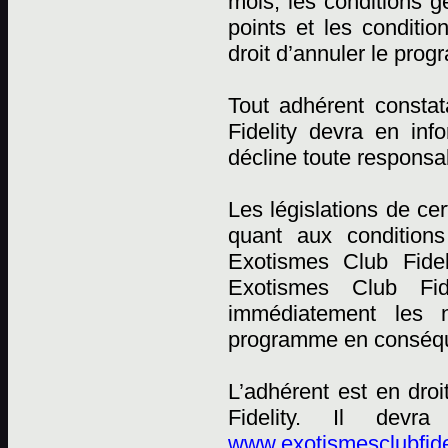
mois, les conditions
points et les conditi
droit d’annuler le pro
Tout adhérent constat
Fidelity devra en in
décline toute responsab
Les législations de ce
quant aux conditions
Exotismes Club Fidel
Exotismes Club Fid
immédiatement les n
programme en conséqu
L’adhérent est en dro
Fidelity. Il devr
www.exotismesclubfide