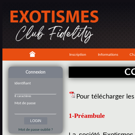
Inscription
Informations
Cha
C
Connexion
Identifiant
Pour télécharger le
8 caractères
Mot de passe
1-Préambule
Mot de passe oublié ?
La société Exotismes,