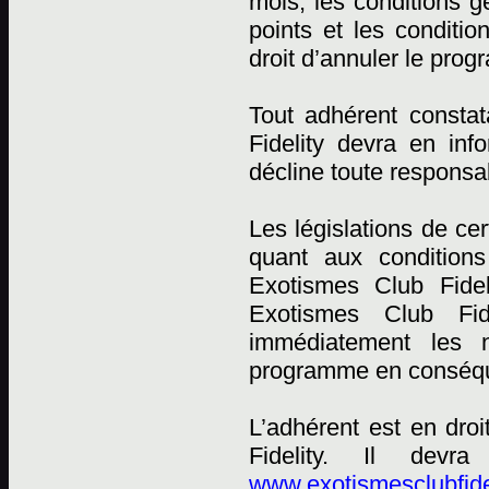
mois, les conditions
points et les conditi
droit d’annuler le pro
Tout adhérent constat
Fidelity devra en in
décline toute responsab
Les législations de ce
quant aux conditions
Exotismes Club Fidel
Exotismes Club Fid
immédiatement les n
programme en conséqu
L’adhérent est en dro
Fidelity. Il devr
www.exotismesclubfide