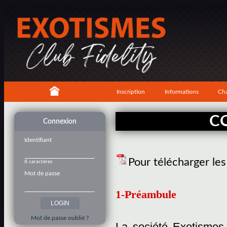
Inscription
Informations
Cha
C
Connexion
Identifiant
Pour télécharger le
8 caractères
Mot de passe
1-Préambule
Mot de passe oublié ?
La société Exotismes,