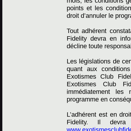
mois, les conditions
points et les conditi
droit d’annuler le pro
Tout adhérent constat
Fidelity devra en in
décline toute responsab
Les législations de ce
quant aux conditions
Exotismes Club Fidel
Exotismes Club Fid
immédiatement les n
programme en conséqu
L’adhérent est en dro
Fidelity. Il devr
www.exotismesclubfide