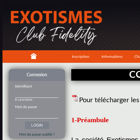
Inscription
Informations
Cha
C
Connexion
Identifiant
Pour télécharger le
8 caractères
Mot de passe
1-Préambule
Mot de passe oublié ?
La société Exotismes,