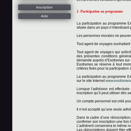
Inscription
2- Participation au programme
Aide
La participation au programme Ex
située dans un pays n’interdisant 
Les personnes morales ne peuven
Tout agent de voyages souhaitant
Tout agent de voyages qui sollici
des présentes conditions général
demande auprès d’Exotismes sur l
Exotismes se réserve à tout mom
critères fixés pour la participatio
La participation au programme Exo
sur le site Internet
www.exotismescl
Lorsque l’adhésion est effectuée
inscription qu’il peut utiliser dès 
Un compte personnel est créé po
Il n’est accepté qu’une seule adhé
Dans le cadre d’une réinscription, 
confirmer son inscription une fois l
L’adhérent conservera le même num
Les réinscriptions doivent être e