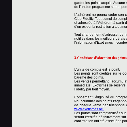
garder les points acquis. Aucune r
de l’ancien programme seront per
L’adhérent ne pourra céder son c
Club Fidelity. Tout cumul de compt
et adressée à l’Adhérent à partir 
d’en exiger la restitution à tout m
Tout changement d’adresse, de no
notifiés dans les meilleurs délais 
l’information d’Exotismes incombe 
3-Conditions d’obtention des points
L’unité de compte est le point.
Les points sont crédités sur le
co
barème des points.
Les ventes permettant l’accumulat
immédiate. Exotismes se réserve l
Fidelity par tout moyen.
Concernant l’éligibilité du progr
Pour cumuler des points l’agent d
de chaque vente par téléphone a
www.exotismes.be.
Les points sont comptabilisés sur 
seront crédités définitivement su
confirmation ont été effectuées par