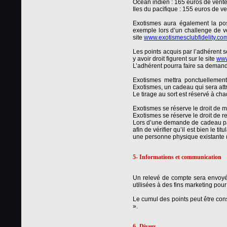
Océan indien : 165 euros de vente
Iles du pacifique : 155 euros de ve
Exotismes aura également la poss
exemple lors d’un challenge de v
site
www.exotismesclubfidelity.co
Les points acquis par l’adhérent 
y avoir droit figurent sur le site
www
L’adhérent pourra faire sa demand
Exotismes mettra ponctuellement
Exotismes, un cadeau qui sera attr
Le tirage au sort est réservé à ch
Exotismes se réserve le droit de m
Exotismes se réserve le droit de r
Lors d’une demande de cadeau par 
afin de vérifier qu’il est bien le
une personne physique existante (
5- Informations et communication
Un relevé de compte sera envoyé
utilisées à des fins marketing pour
Le cumul des points peut être cons
».
6- Divers