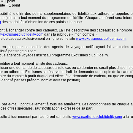
 = 1 point
nte = 1 point
ibilité d’offrir des points supplémentaires de fidélité aux adhérents appelés 
ente) et ce à tout moment du programme de fidélité. Chaque adhérent sera inform
m
des modalités d’obtention de ces points « bonus ».
sont à échanger contre des cadeaux. La liste descriptive des cadeaux et le nombre
.exotismesclubfidelity.com
dans la rubrique « mon compte ».
e de cadeau exclusivement en ligne sur le site
www.exotismesclubfidelity.com.
 en jeu, pour l’ensemble des agents de voyages actifs ayant fait au moins 
ibué par tirage au sort.
aque agent de voyages inscrit au programme Exotismes club Fidelity.
odifier à tout moment la liste des cadeaux.
efuser une demande de cadeaux dans le cas où ce dernier ne serait plus disponible
un adhérent, Exotismes se réserve le droit de demander une copie de la carte d’i
 titulaire du compte à partir duquel est effectué la demande de cadeau, ou que ce co
identifié par ses prénom, nom et adresse postale).
 par e-mail, ponctuellement à tous les adhérents. Les coordonnées de chaque ad
 des offres spéciales, sauf notification expresse de sa part.
ulté à tout moment par l’adhérent sur le site
www.exotismesclubfidelity.com
à la r