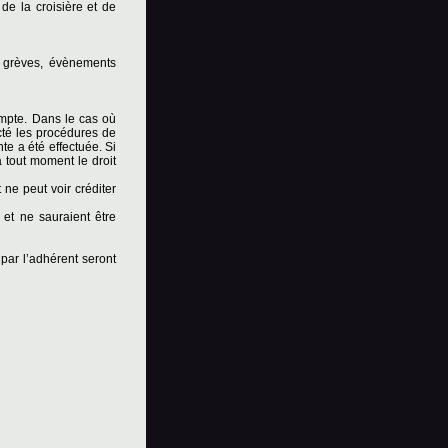
 de la croisière et de
, grèves, évènements
ompte. Dans le cas où
ecté les procédures de
nte a été effectuée. Si
 à tout moment le droit
 ne peut voir créditer
 et ne sauraient être
par l’adhérent seront