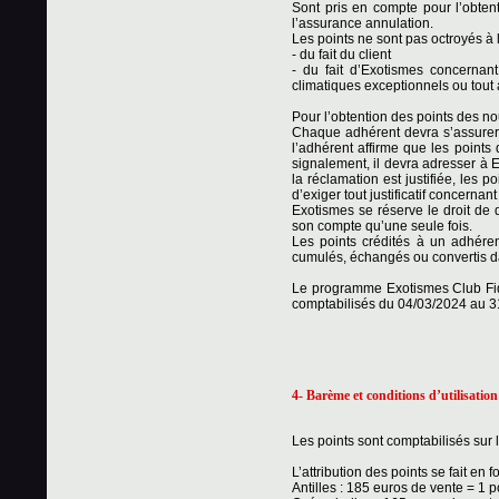
Sont pris en compte pour l’obtent
l’assurance annulation.
Les points ne sont pas octroyés à 
- du fait du client
- du fait d’Exotismes concerna
climatiques exceptionnels ou tout 
Pour l’obtention des points des no
Chaque adhérent devra s’assurer 
l’adhérent affirme que les points
signalement, il devra adresser à Ex
la réclamation est justifiée, les p
d’exiger tout justificatif concernan
Exotismes se réserve le droit de 
son compte qu’une seule fois.
Les points crédités à un adhéren
cumulés, échangés ou convertis da
Le programme Exotismes Club Fide
comptabilisés du 04/03/2024 au 3
4- Barème et conditions d’utilisation
Les points sont comptabilisés sur
L’attribution des points se fait en
Antilles : 185 euros de vente = 1 p