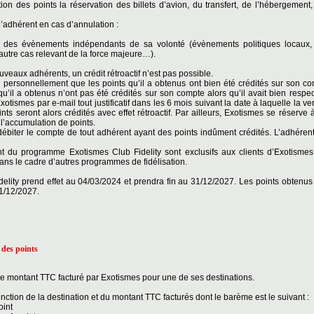
ion des points la réservation des billets d’avion, du transfert, de l’hébergement,
l’adhérent en cas d’annulation :
nt des évènements indépendants de sa volonté (évènements politiques locaux
autre cas relevant de la force majeure…).
uveaux adhérents, un crédit rétroactif n’est pas possible.
personnellement que les points qu’il a obtenus ont bien été crédités sur son c
 qu’il a obtenus n’ont pas été crédités sur son compte alors qu’il avait bien resp
otismes par e-mail tout justificatif dans les 6 mois suivant la date à laquelle la ve
oints seront alors crédités avec effet rétroactif. Par ailleurs, Exotismes se réserve
t l’accumulation de points.
débiter le compte de tout adhérent ayant des points indûment crédités. L’adhérent
t du programme Exotismes Club Fidelity sont exclusifs aux clients d’Exotismes
ns le cadre d’autres programmes de fidélisation.
lity prend effet au 04/03/2024 et prendra fin au 31/12/2027. Les points obtenus 
1/12/2027.
 des points
 le montant TTC facturé par Exotismes pour une de ses destinations.
 fonction de la destination et du montant TTC facturés dont le barème est le suivant :
oint