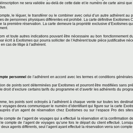
éinscription ne sera validée au-delà de cette date et le numéro de carte ainsi que 
dus.
ompte, le léguer, le transférer ou le combiner avec celui d’un autre adhérent a
es de personnes physiques différentes est prohibé. La carte définitive Exotismes C
de la première réservation. La carte demeure la propriété exclusive d’Exotismes qui
oment.
m et toute autres indications pouvant être nécessaire au bon fonctionnement d
par écrit à Exotismes qui pourra solliciter de l’Adhérent toute pièce justificative né
en cas de litige à l’adhérent.
mpte personnel
de l’adhérent en accord avec les termes et conditions générale
ion de points sont déterminées par Exotismes et pourront être modifiées sans pré
e droit d’exclure certains tarifs du programme et d’avertir les adhérents du pro
amme, les points sont octroyés à l’adhérent à chaque vente sur toutes les destina
e voyages devra communiquer le numéro d’identifiant qui figure sur la carte Exotis
uprès d’un agent de réservation chez Exotismes ou sur l’espace Pro des site
le compte de l’agent de voyages qui a effectué la réservation et la confirmation d
r le compte de l’agent de voyages qu’une fois le départ du client effectué. Lorsqu
 deux agents différents, seul l’agent ayant effectué la réservation verra son compte 