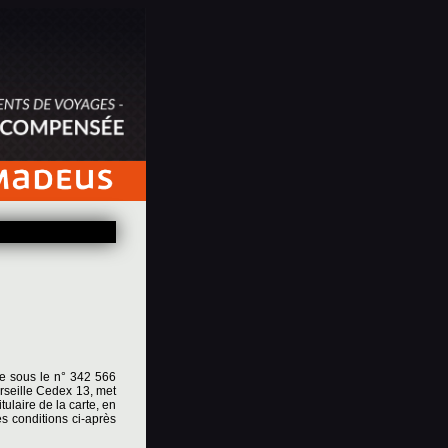
le sous le n° 342 566
rseille Cedex 13, met
ulaire de la carte, en
es conditions ci-après