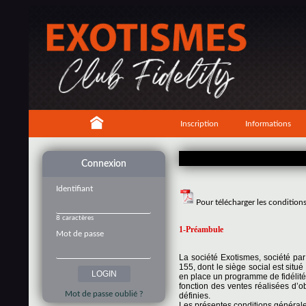
Inscription
Informations
Connexion
Identifiant
Pour télécharger les condition
8 caractères
1-Préambule
Mot de passe
La société Exotismes, société pa
155, dont le siège social est si
en place un programme de fidélité
fonction des ventes réalisées d’o
Mot de passe oublié ?
définies.
Les présentes conditions générales