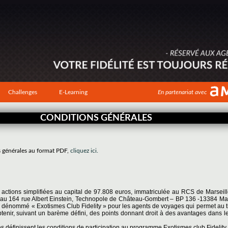
Challenges
E-Learning
En partenariat avec
CONDITIONS GÉNÉRALES
s générales au format PDF,
cliquez ici.
r actions simplifiées au capital de 97.808 euros, immatriculée au RCS de Marseil
tué au 164 rue Albert Einstein, Technopole de Château-Gombert – BP 136 -13384 Ma
 dénommé « Exotismes Club Fidelity » pour les agents de voyages qui permet au tit
btenir, suivant un barème défini, des points donnant droit à des avantages dans l
 définissent les conditions de participation au programme Exotismes club Fidelity.