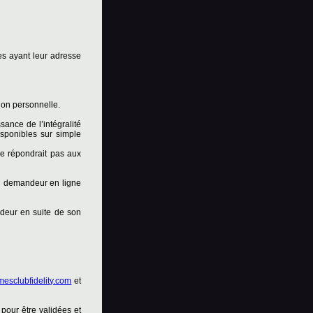
es ayant leur adresse
ion personnelle.
ance de l’intégralité
isponibles sur simple
e répondrait pas aux
 du demandeur en ligne
ndeur en suite de son
esclubfidelity.com
et
 pour être validées et