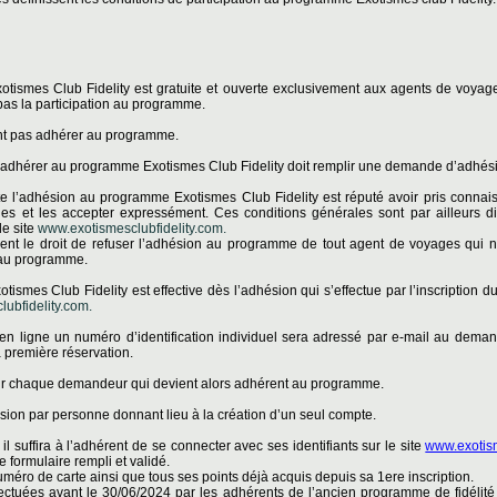
otismes Club Fidelity est gratuite et ouverte exclusivement aux agents de voyag
pas la participation au programme.
t pas adhérer au programme.
 adhérer au programme Exotismes Club Fidelity doit remplir une demande d’adhés
te l’adhésion au programme Exotismes Club Fidelity est réputé avoir pris connaiss
es et les accepter expressément. Ces conditions générales sont par ailleurs d
e site
www.exotismesclubfidelity.com.
ent le droit de refuser l’adhésion au programme de tout agent de voyages qui n
n au programme.
tismes Club Fidelity est effective dès l’adhésion qui s’effectue par l’inscription
ubfidelity.com.
 en ligne un numéro d’identification individuel sera adressé par e-mail au dema
sa première réservation.
ur chaque demandeur qui devient alors adhérent au programme.
sion par personne donnant lieu à la création d’un seul compte.
il suffira à l’adhérent de se connecter avec ses identifiants sur le site
www.exotism
e formulaire rempli et validé.
éro de carte ainsi que tous ses points déjà acquis depuis sa 1ere inscription.
ffectuées avant le 30/06/2024 par les adhérents de l’ancien programme de fidélité