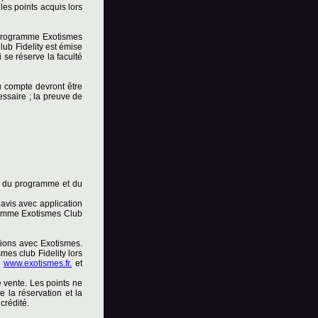
les points acquis lors
u programme Exotismes
lub Fidelity est émise
 se réserve la faculté
u compte devront être
cessaire ; la preuve de
s du programme et du
avis avec application
gramme Exotismes Club
tions avec Exotismes.
mes club Fidelity lors
s
www.exotismes.fr.
et
e vente. Les points ne
e la réservation et la
crédité.