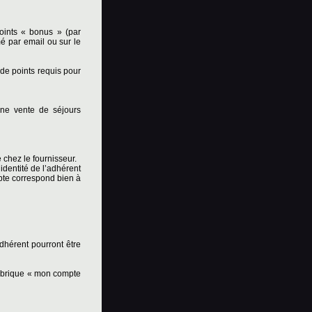
points « bonus » (par
é par email ou sur le
 de points requis pour
une vente de séjours
 chez le fournisseur.
dentité de l’adhérent
mpte correspond bien à
hérent pourront être
ubrique « mon compte