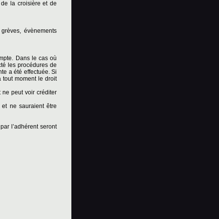
 de la croisière et de
, grèves, évènements
ompte. Dans le cas où
ecté les procédures de
nte a été effectuée. Si
 à tout moment le droit
 ne peut voir créditer
 et ne sauraient être
par l’adhérent seront