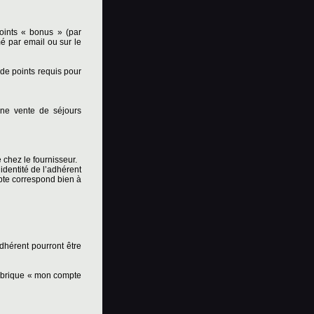
points « bonus » (par
é par email ou sur le
 de points requis pour
une vente de séjours
 chez le fournisseur.
dentité de l’adhérent
mpte correspond bien à
hérent pourront être
ubrique « mon compte