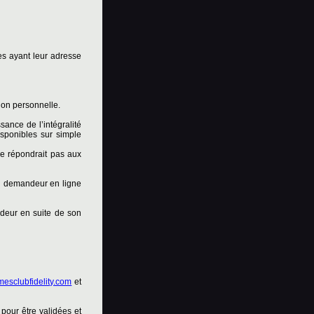
es ayant leur adresse
ion personnelle.
ance de l’intégralité
isponibles sur simple
e répondrait pas aux
 du demandeur en ligne
ndeur en suite de son
esclubfidelity.com
et
 pour être validées et