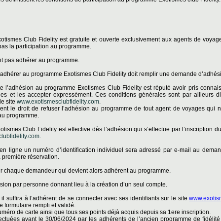
otismes Club Fidelity est gratuite et ouverte exclusivement aux agents de voyag
pas la participation au programme.
t pas adhérer au programme.
 adhérer au programme Exotismes Club Fidelity doit remplir une demande d’adhés
te l’adhésion au programme Exotismes Club Fidelity est réputé avoir pris connaiss
es et les accepter expressément. Ces conditions générales sont par ailleurs d
e site
www.exotismesclubfidelity.com.
ent le droit de refuser l’adhésion au programme de tout agent de voyages qui n
n au programme.
tismes Club Fidelity est effective dès l’adhésion qui s’effectue par l’inscription
ubfidelity.com.
 en ligne un numéro d’identification individuel sera adressé par e-mail au dema
sa première réservation.
ur chaque demandeur qui devient alors adhérent au programme.
sion par personne donnant lieu à la création d’un seul compte.
il suffira à l’adhérent de se connecter avec ses identifiants sur le site
www.exotism
e formulaire rempli et validé.
éro de carte ainsi que tous ses points déjà acquis depuis sa 1ere inscription.
ffectuées avant le 30/06/2024 par les adhérents de l’ancien programme de fidélité