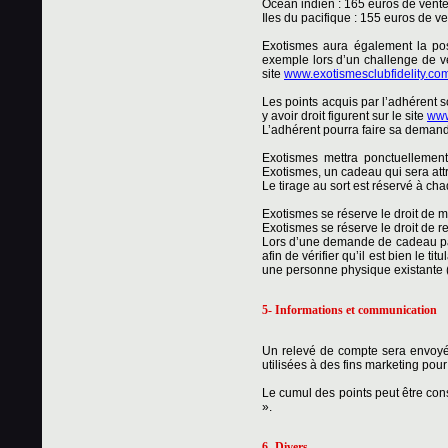
Océan indien : 165 euros de vente
Iles du pacifique : 155 euros de ve
Exotismes aura également la poss
exemple lors d’un challenge de v
site
www.exotismesclubfidelity.co
Les points acquis par l’adhérent 
y avoir droit figurent sur le site
www
L’adhérent pourra faire sa demand
Exotismes mettra ponctuellement
Exotismes, un cadeau qui sera attr
Le tirage au sort est réservé à ch
Exotismes se réserve le droit de m
Exotismes se réserve le droit de r
Lors d’une demande de cadeau par 
afin de vérifier qu’il est bien le
une personne physique existante (
5- Informations et communication
Un relevé de compte sera envoyé
utilisées à des fins marketing pour
Le cumul des points peut être cons
».
6- Divers