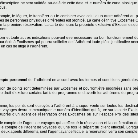
éinscription ne sera validée au-delà de cette date et le numéro de carte ainsi que 
dus.
ompte, le léguer, le transférer ou le combiner avec celui d’un autre adhérent a
es de personnes physiques différentes est prohibé. La carte définitive Exotismes C
de la première réservation. La carte demeure la propriété exclusive d’Exotismes qui
oment.
m et toute autres indications pouvant être nécessaire au bon fonctionnement d
par écrit à Exotismes qui pourra solliciter de l’Adhérent toute pièce justificative né
en cas de litige à l’adhérent.
mpte personnel
de l’adhérent en accord avec les termes et conditions générale
ion de points sont déterminées par Exotismes et pourront être modifiées sans pré
e droit d’exclure certains tarifs du programme et d’avertir les adhérents du pro
amme, les points sont octroyés à l’adhérent à chaque vente sur toutes les destina
e voyages devra communiquer le numéro d’identifiant qui figure sur la carte Exotis
uprès d’un agent de réservation chez Exotismes ou sur l’espace Pro des site
le compte de l’agent de voyages qui a effectué la réservation et la confirmation d
r le compte de l’agent de voyages qu’une fois le départ du client effectué. Lorsqu
 deux agents différents, seul l’agent ayant effectué la réservation verra son compte 