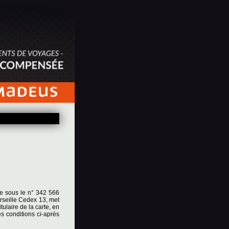
le sous le n° 342 566
rseille Cedex 13, met
ulaire de la carte, en
es conditions ci-après