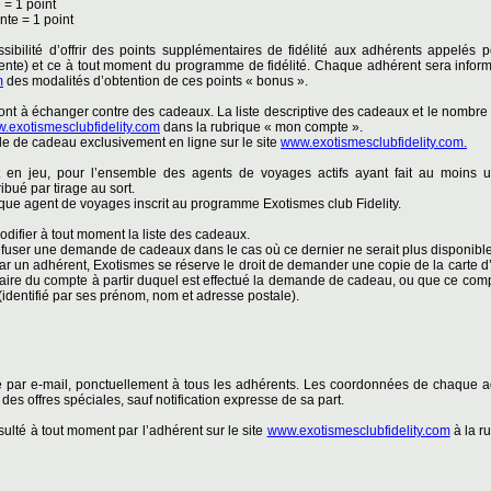
 = 1 point
nte = 1 point
ibilité d’offrir des points supplémentaires de fidélité aux adhérents appelés 
ente) et ce à tout moment du programme de fidélité. Chaque adhérent sera inform
m
des modalités d’obtention de ces points « bonus ».
sont à échanger contre des cadeaux. La liste descriptive des cadeaux et le nombre
.exotismesclubfidelity.com
dans la rubrique « mon compte ».
e de cadeau exclusivement en ligne sur le site
www.exotismesclubfidelity.com.
 en jeu, pour l’ensemble des agents de voyages actifs ayant fait au moins 
ibué par tirage au sort.
aque agent de voyages inscrit au programme Exotismes club Fidelity.
odifier à tout moment la liste des cadeaux.
efuser une demande de cadeaux dans le cas où ce dernier ne serait plus disponible
un adhérent, Exotismes se réserve le droit de demander une copie de la carte d’i
 titulaire du compte à partir duquel est effectué la demande de cadeau, ou que ce co
identifié par ses prénom, nom et adresse postale).
 par e-mail, ponctuellement à tous les adhérents. Les coordonnées de chaque ad
 des offres spéciales, sauf notification expresse de sa part.
ulté à tout moment par l’adhérent sur le site
www.exotismesclubfidelity.com
à la r