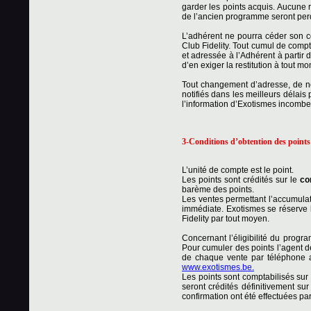
garder les points acquis. Aucune r
de l’ancien programme seront per
L’adhérent ne pourra céder son c
Club Fidelity. Tout cumul de compt
et adressée à l’Adhérent à partir 
d’en exiger la restitution à tout m
Tout changement d’adresse, de no
notifiés dans les meilleurs délais 
l’information d’Exotismes incombe 
3-Conditions d’obtention des points
L’unité de compte est le point.
Les points sont crédités sur le
co
barème des points.
Les ventes permettant l’accumulat
immédiate. Exotismes se réserve l
Fidelity par tout moyen.
Concernant l’éligibilité du progr
Pour cumuler des points l’agent d
de chaque vente par téléphone a
www.exotismes.be.
Les points sont comptabilisés sur 
seront crédités définitivement su
confirmation ont été effectuées par