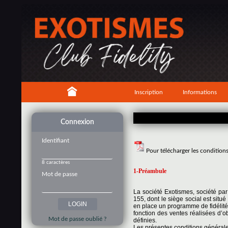
Inscription
Informations
Connexion
Identifiant
Pour télécharger les condition
8 caractères
1-Préambule
Mot de passe
La société Exotismes, société pa
155, dont le siège social est si
en place un programme de fidélité
fonction des ventes réalisées d’o
Mot de passe oublié ?
définies.
Les présentes conditions générales