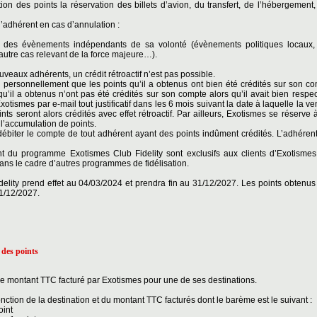
ion des points la réservation des billets d’avion, du transfert, de l’hébergement,
l’adhérent en cas d’annulation :
nt des évènements indépendants de sa volonté (évènements politiques locaux
autre cas relevant de la force majeure…).
uveaux adhérents, un crédit rétroactif n’est pas possible.
personnellement que les points qu’il a obtenus ont bien été crédités sur son c
 qu’il a obtenus n’ont pas été crédités sur son compte alors qu’il avait bien resp
otismes par e-mail tout justificatif dans les 6 mois suivant la date à laquelle la ve
oints seront alors crédités avec effet rétroactif. Par ailleurs, Exotismes se réserve
t l’accumulation de points.
débiter le compte de tout adhérent ayant des points indûment crédités. L’adhérent
t du programme Exotismes Club Fidelity sont exclusifs aux clients d’Exotismes
ns le cadre d’autres programmes de fidélisation.
lity prend effet au 04/03/2024 et prendra fin au 31/12/2027. Les points obtenus 
1/12/2027.
 des points
 le montant TTC facturé par Exotismes pour une de ses destinations.
 fonction de la destination et du montant TTC facturés dont le barème est le suivant :
oint