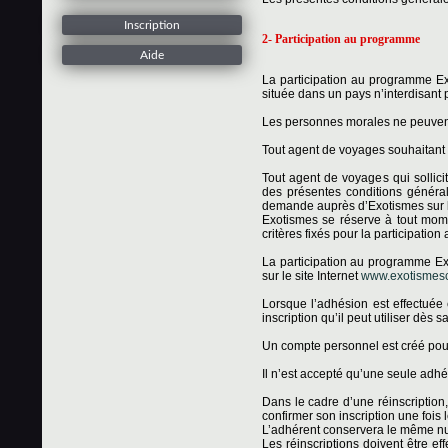
Inscription
2- Participation au programme
Aide
La participation au programme Ex
située dans un pays n’interdisant 
Les personnes morales ne peuven
Tout agent de voyages souhaitant
Tout agent de voyages qui sollici
des présentes conditions général
demande auprès d’Exotismes sur l
Exotismes se réserve à tout mom
critères fixés pour la participatio
La participation au programme Exo
sur le site Internet
www.exotismescl
Lorsque l’adhésion est effectuée
inscription qu’il peut utiliser dès 
Un compte personnel est créé po
Il n’est accepté qu’une seule adhé
Dans le cadre d’une réinscription, 
confirmer son inscription une fois l
L’adhérent conservera le même num
Les réinscriptions doivent être e