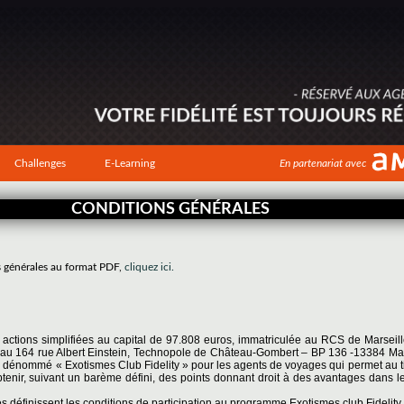
Challenges
E-Learning
En partenariat avec
CONDITIONS GÉNÉRALES
s générales au format PDF,
cliquez ici.
r actions simplifiées au capital de 97.808 euros, immatriculée au RCS de Marseil
tué au 164 rue Albert Einstein, Technopole de Château-Gombert – BP 136 -13384 Ma
 dénommé « Exotismes Club Fidelity » pour les agents de voyages qui permet au tit
btenir, suivant un barème défini, des points donnant droit à des avantages dans l
 définissent les conditions de participation au programme Exotismes club Fidelity.