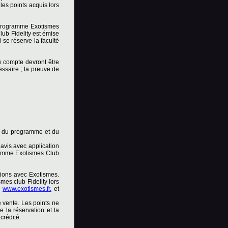
les points acquis lors
u programme Exotismes
lub Fidelity est émise
 se réserve la faculté
u compte devront être
cessaire ; la preuve de
s du programme et du
avis avec application
gramme Exotismes Club
tions avec Exotismes.
mes club Fidelity lors
s
www.exotismes.fr.
et
e vente. Les points ne
e la réservation et la
crédité.