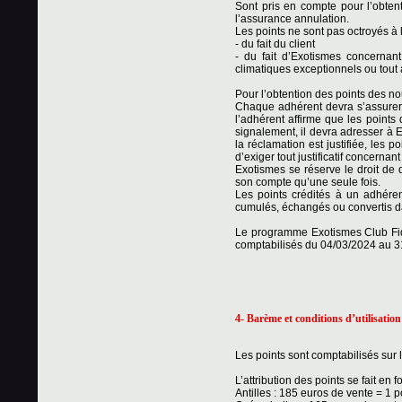
Sont pris en compte pour l’obtent
l’assurance annulation.
Les points ne sont pas octroyés à 
- du fait du client
- du fait d’Exotismes concerna
climatiques exceptionnels ou tout 
Pour l’obtention des points des no
Chaque adhérent devra s’assurer 
l’adhérent affirme que les points
signalement, il devra adresser à Ex
la réclamation est justifiée, les p
d’exiger tout justificatif concernan
Exotismes se réserve le droit de 
son compte qu’une seule fois.
Les points crédités à un adhéren
cumulés, échangés ou convertis da
Le programme Exotismes Club Fide
comptabilisés du 04/03/2024 au 3
4- Barème et conditions d’utilisation
Les points sont comptabilisés sur
L’attribution des points se fait en
Antilles : 185 euros de vente = 1 p