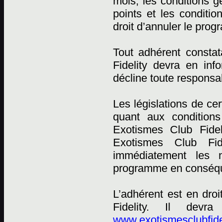
mois, les conditions
points et les conditi
droit d’annuler le pro
Tout adhérent constat
Fidelity devra en in
décline toute responsab
Les législations de ce
quant aux conditions
Exotismes Club Fidel
Exotismes Club Fid
immédiatement les n
programme en conséqu
L’adhérent est en dro
Fidelity. Il devr
www.exotismesclubfide