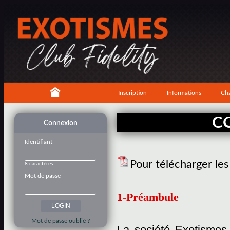
Inscription
Informations
Cha
C
Connexion
Identifiant
Pour télécharger le
8 caractères
Mot de passe
1-Préambule
Mot de passe oublié ?
La société Exotismes,