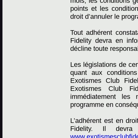
mois, les conditions
points et les conditi
droit d’annuler le pro
Tout adhérent constat
Fidelity devra en in
décline toute responsab
Les législations de ce
quant aux conditions
Exotismes Club Fidel
Exotismes Club Fid
immédiatement les n
programme en conséqu
L’adhérent est en dro
Fidelity. Il devr
www.exotismesclubfide