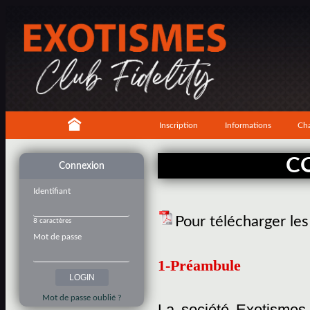
Inscription
Informations
Cha
C
Connexion
Identifiant
Pour télécharger le
8 caractères
Mot de passe
1-Préambule
Mot de passe oublié ?
La société Exotismes,