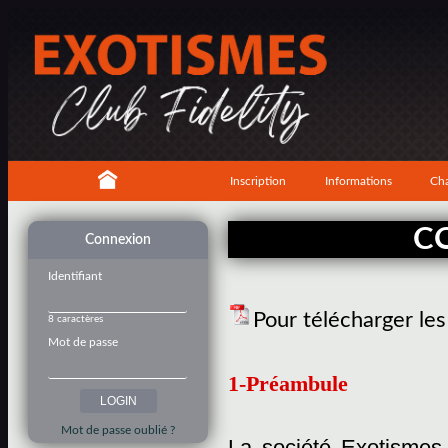
Inscription
Informations
Cha
C
Connexion
Identifiant
Pour télécharger le
8 caractères
Mot de passe
1-Préambule
Mot de passe oublié ?
La société Exotismes,