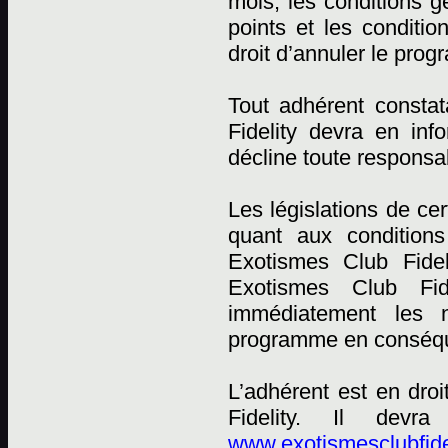
mois, les conditions
points et les conditi
droit d’annuler le pro
Tout adhérent constat
Fidelity devra en in
décline toute responsab
Les législations de ce
quant aux conditions
Exotismes Club Fidel
Exotismes Club Fid
immédiatement les n
programme en conséqu
L’adhérent est en dro
Fidelity. Il devr
www.exotismesclubfide