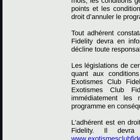
mois, les conditions
points et les conditi
droit d’annuler le pro
Tout adhérent constat
Fidelity devra en in
décline toute responsab
Les législations de ce
quant aux conditions
Exotismes Club Fidel
Exotismes Club Fid
immédiatement les n
programme en conséqu
L’adhérent est en dro
Fidelity. Il devr
www.exotismesclubfide