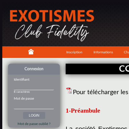
Inscription
Informations
Cha
C
Connexion
Identifiant
Pour télécharger le
8 caractères
Mot de passe
1-Préambule
Mot de passe oublié ?
La société Exotismes,