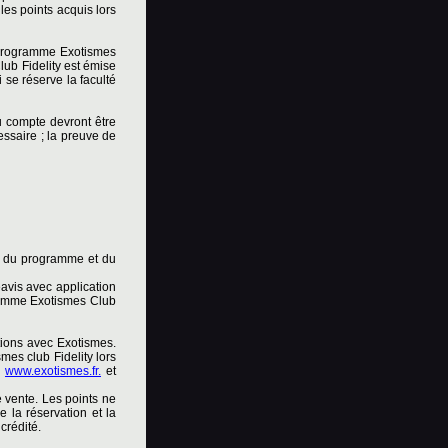
les points acquis lors
u programme Exotismes
lub Fidelity est émise
 se réserve la faculté
u compte devront être
cessaire ; la preuve de
s du programme et du
avis avec application
gramme Exotismes Club
tions avec Exotismes.
mes club Fidelity lors
s
www.exotismes.fr.
et
e vente. Les points ne
e la réservation et la
crédité.