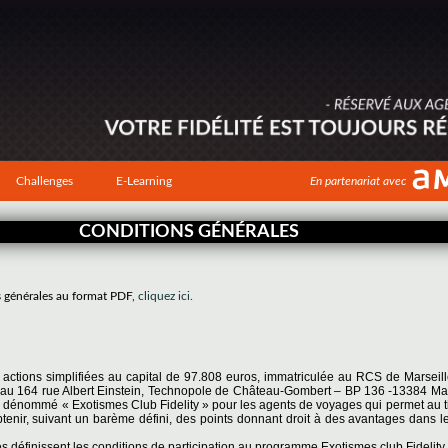
Challenges
E-Learning
En partenariat avec
CONDITIONS GÉNÉRALES
s générales au format PDF,
cliquez ici.
r actions simplifiées au capital de 97.808 euros, immatriculée au RCS de Marseil
tué au 164 rue Albert Einstein, Technopole de Château-Gombert – BP 136 -13384 Ma
 dénommé « Exotismes Club Fidelity » pour les agents de voyages qui permet au tit
btenir, suivant un barème défini, des points donnant droit à des avantages dans l
 définissent les conditions de participation au programme Exotismes club Fidelity.