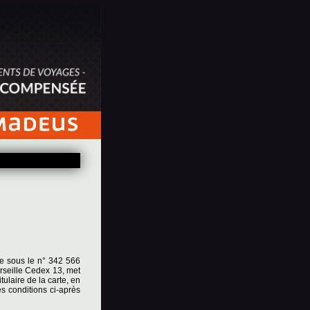
le sous le n° 342 566
rseille Cedex 13, met
ulaire de la carte, en
es conditions ci-après