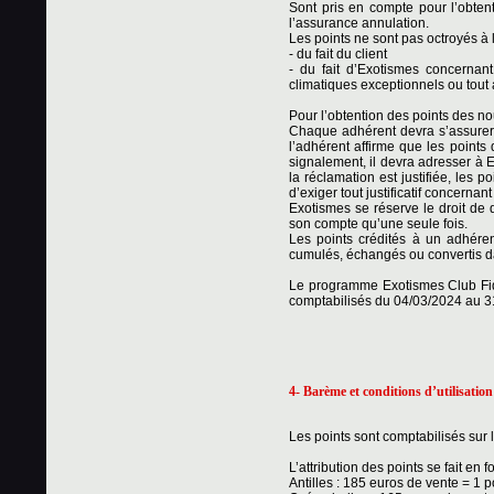
Sont pris en compte pour l’obtent
l’assurance annulation.
Les points ne sont pas octroyés à 
- du fait du client
- du fait d’Exotismes concerna
climatiques exceptionnels ou tout 
Pour l’obtention des points des no
Chaque adhérent devra s’assurer 
l’adhérent affirme que les points
signalement, il devra adresser à Ex
la réclamation est justifiée, les p
d’exiger tout justificatif concernan
Exotismes se réserve le droit de 
son compte qu’une seule fois.
Les points crédités à un adhéren
cumulés, échangés ou convertis da
Le programme Exotismes Club Fide
comptabilisés du 04/03/2024 au 3
4- Barème et conditions d’utilisation
Les points sont comptabilisés sur
L’attribution des points se fait en
Antilles : 185 euros de vente = 1 p