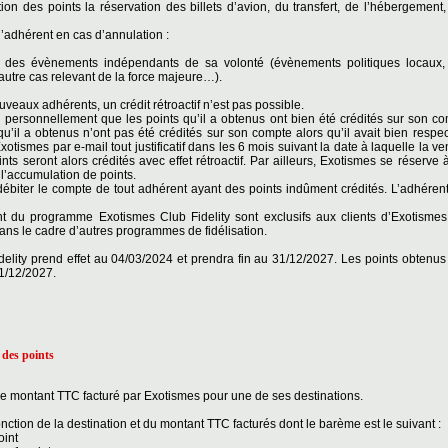
ion des points la réservation des billets d’avion, du transfert, de l’hébergement,
l’adhérent en cas d’annulation :
nt des évènements indépendants de sa volonté (évènements politiques locaux
autre cas relevant de la force majeure…).
uveaux adhérents, un crédit rétroactif n’est pas possible.
personnellement que les points qu’il a obtenus ont bien été crédités sur son c
 qu’il a obtenus n’ont pas été crédités sur son compte alors qu’il avait bien resp
otismes par e-mail tout justificatif dans les 6 mois suivant la date à laquelle la ve
oints seront alors crédités avec effet rétroactif. Par ailleurs, Exotismes se réserve
t l’accumulation de points.
débiter le compte de tout adhérent ayant des points indûment crédités. L’adhérent
t du programme Exotismes Club Fidelity sont exclusifs aux clients d’Exotismes
ns le cadre d’autres programmes de fidélisation.
lity prend effet au 04/03/2024 et prendra fin au 31/12/2027. Les points obtenus 
1/12/2027.
 des points
 le montant TTC facturé par Exotismes pour une de ses destinations.
 fonction de la destination et du montant TTC facturés dont le barème est le suivant :
oint