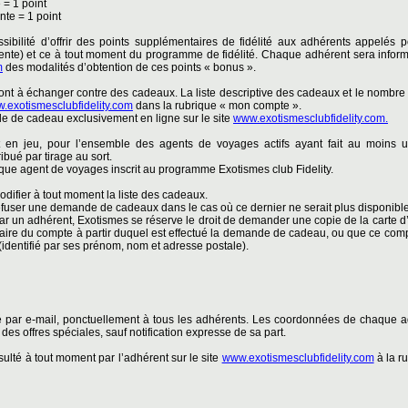
 = 1 point
nte = 1 point
ibilité d’offrir des points supplémentaires de fidélité aux adhérents appelés 
ente) et ce à tout moment du programme de fidélité. Chaque adhérent sera inform
m
des modalités d’obtention de ces points « bonus ».
sont à échanger contre des cadeaux. La liste descriptive des cadeaux et le nombre
.exotismesclubfidelity.com
dans la rubrique « mon compte ».
e de cadeau exclusivement en ligne sur le site
www.exotismesclubfidelity.com.
 en jeu, pour l’ensemble des agents de voyages actifs ayant fait au moins 
ibué par tirage au sort.
aque agent de voyages inscrit au programme Exotismes club Fidelity.
odifier à tout moment la liste des cadeaux.
efuser une demande de cadeaux dans le cas où ce dernier ne serait plus disponible
un adhérent, Exotismes se réserve le droit de demander une copie de la carte d’i
 titulaire du compte à partir duquel est effectué la demande de cadeau, ou que ce co
identifié par ses prénom, nom et adresse postale).
 par e-mail, ponctuellement à tous les adhérents. Les coordonnées de chaque ad
 des offres spéciales, sauf notification expresse de sa part.
ulté à tout moment par l’adhérent sur le site
www.exotismesclubfidelity.com
à la r