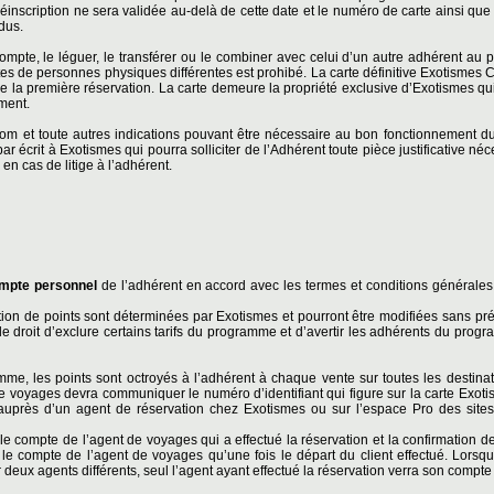
éinscription ne sera validée au-delà de cette date et le numéro de carte ainsi que 
dus.
ompte, le léguer, le transférer ou le combiner avec celui d’un autre adhérent a
es de personnes physiques différentes est prohibé. La carte définitive Exotismes C
de la première réservation. La carte demeure la propriété exclusive d’Exotismes qui
oment.
m et toute autres indications pouvant être nécessaire au bon fonctionnement d
par écrit à Exotismes qui pourra solliciter de l’Adhérent toute pièce justificative né
en cas de litige à l’adhérent.
mpte personnel
de l’adhérent en accord avec les termes et conditions générale
ion de points sont déterminées par Exotismes et pourront être modifiées sans pré
e droit d’exclure certains tarifs du programme et d’avertir les adhérents du pro
amme, les points sont octroyés à l’adhérent à chaque vente sur toutes les destina
e voyages devra communiquer le numéro d’identifiant qui figure sur la carte Exotis
uprès d’un agent de réservation chez Exotismes ou sur l’espace Pro des site
le compte de l’agent de voyages qui a effectué la réservation et la confirmation d
r le compte de l’agent de voyages qu’une fois le départ du client effectué. Lorsqu
 deux agents différents, seul l’agent ayant effectué la réservation verra son compte 