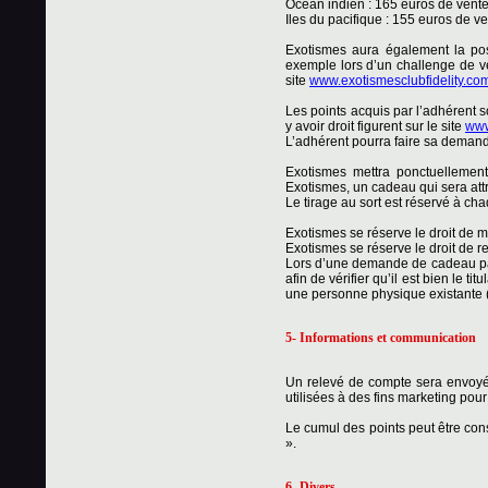
Océan indien : 165 euros de vente
Iles du pacifique : 155 euros de ve
Exotismes aura également la poss
exemple lors d’un challenge de v
site
www.exotismesclubfidelity.co
Les points acquis par l’adhérent 
y avoir droit figurent sur le site
www
L’adhérent pourra faire sa demand
Exotismes mettra ponctuellement
Exotismes, un cadeau qui sera attr
Le tirage au sort est réservé à ch
Exotismes se réserve le droit de m
Exotismes se réserve le droit de r
Lors d’une demande de cadeau par 
afin de vérifier qu’il est bien le
une personne physique existante (
5- Informations et communication
Un relevé de compte sera envoyé
utilisées à des fins marketing pour
Le cumul des points peut être cons
».
6- Divers