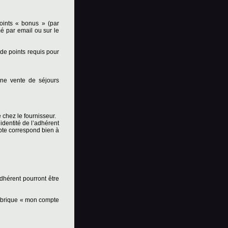
points « bonus » (par
é par email ou sur le
 de points requis pour
une vente de séjours
 chez le fournisseur.
dentité de l’adhérent
mpte correspond bien à
hérent pourront être
ubrique « mon compte