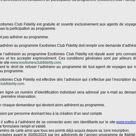
otismes Club Fidelity est gratuite et ouverte exclusivement aux agents de voyag
pas la participation au programme.
t pas adhérer au programme.
 adhérer au programme Exotismes Club Fidelity doit remplir une demande d’adhés
te l’adhésion au programme Exotismes Club Fidelity est réputé avoir pris connaiss
es et les accepter expressément. Ces conditions générales sont par ailleurs d
e site
www.exotismesclubfidelity.com.
ent le droit de refuser l’adhésion au programme de tout agent de voyages qui n
n au programme.
tismes Club Fidelity est effective dès l’adhésion qui s’effectue par l’inscription
ubfidelity.com.
 en ligne un numéro d’identification individuel sera adressé par e-mail au dema
sa première réservation.
ur chaque demandeur qui devient alors adhérent au programme.
sion par personne donnant lieu à la création d’un seul compte.
il suffira à l’adhérent de se connecter avec ses identifiants sur le site
www.exotism
e formulaire rempli et validé.
éro de carte ainsi que tous ses points déjà acquis depuis sa 1ere inscription.
ffectuées avant le 30/06/2024 par les adhérents de l’ancien programme de fidélité