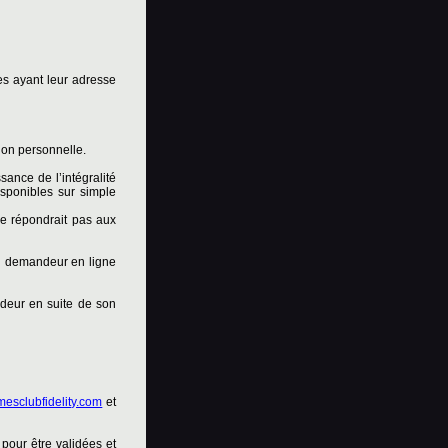
es ayant leur adresse
ion personnelle.
ance de l’intégralité
isponibles sur simple
e répondrait pas aux
 du demandeur en ligne
ndeur en suite de son
esclubfidelity.com
et
 pour être validées et