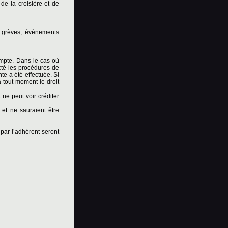
 de la croisière et de
, grèves, évènements
ompte. Dans le cas où
ecté les procédures de
nte a été effectuée. Si
 à tout moment le droit
 ne peut voir créditer
 et ne sauraient être
par l’adhérent seront