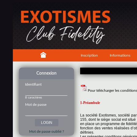
Inscription
Informations
Connexion
Identifiant
Pour télécharger les condition
8 caractères
1-Préambule
Mot de passe
La société Exotismes, société pa
155, dont le siège social est si
en place un programme de fidélité
fonction des ventes réalisées d’o
Mot de passe oublié ?
définies.
Les présentes conditions générales