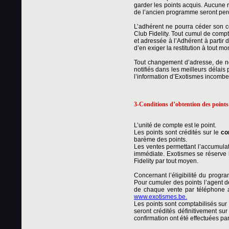
garder les points acquis. Aucune r
de l’ancien programme seront per
L’adhérent ne pourra céder son c
Club Fidelity. Tout cumul de compt
et adressée à l’Adhérent à partir 
d’en exiger la restitution à tout m
Tout changement d’adresse, de no
notifiés dans les meilleurs délais 
l’information d’Exotismes incombe 
3-Conditions d’obtention des points
L’unité de compte est le point.
Les points sont crédités sur le
co
barème des points.
Les ventes permettant l’accumulat
immédiate. Exotismes se réserve l
Fidelity par tout moyen.
Concernant l’éligibilité du progr
Pour cumuler des points l’agent d
de chaque vente par téléphone a
www.exotismes.be.
Les points sont comptabilisés sur 
seront crédités définitivement su
confirmation ont été effectuées par