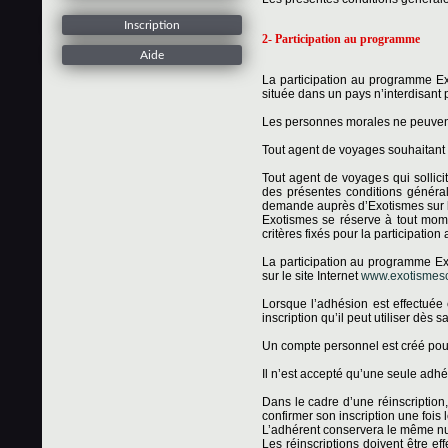
Inscription
2- Participation au programme
Aide
La participation au programme Ex
située dans un pays n’interdisant 
Les personnes morales ne peuven
Tout agent de voyages souhaitant
Tout agent de voyages qui sollici
des présentes conditions général
demande auprès d’Exotismes sur l
Exotismes se réserve à tout mom
critères fixés pour la participatio
La participation au programme Exo
sur le site Internet
www.exotismescl
Lorsque l’adhésion est effectuée
inscription qu’il peut utiliser dès 
Un compte personnel est créé po
Il n’est accepté qu’une seule adhé
Dans le cadre d’une réinscription, 
confirmer son inscription une fois l
L’adhérent conservera le même num
Les réinscriptions doivent être e